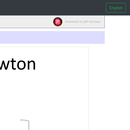
English
Download in pdf-formaat