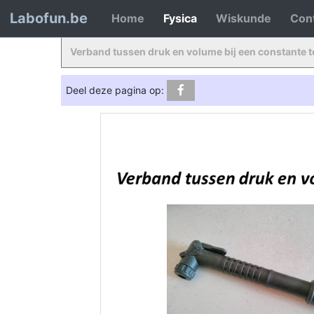
Labofun.be
Home
Fysica
Wiskunde
Con
Verband tussen druk en volume bij een constante 
Deel deze pagina op: