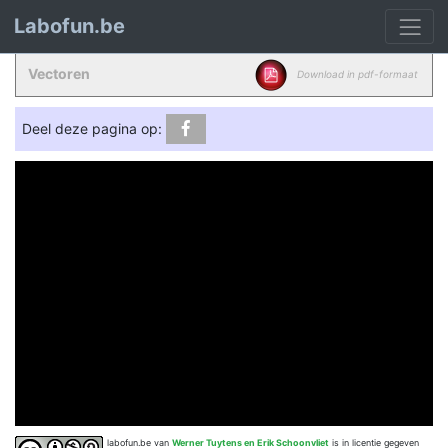
Labofun.be
Vectoren
Download in pdf-formaat
Deel deze pagina op:
labofun.be
van
Werner Tuytens en Erik Schoonvliet
is in licentie gegeven