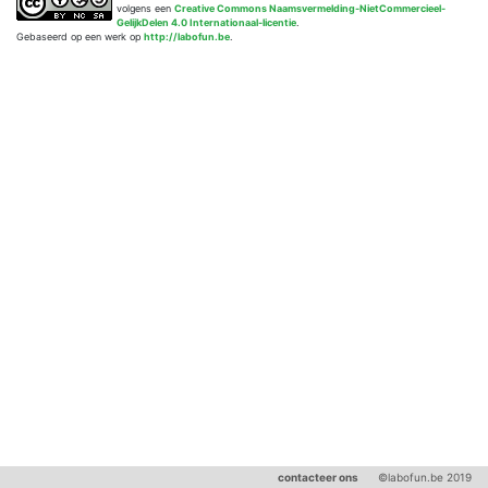
volgens een
Creative Commons Naamsvermelding-NietCommercieel-
GelijkDelen 4.0 Internationaal-licentie
.
Gebaseerd op een werk op
http://labofun.be
.
contacteer ons
©labofun.be 2019