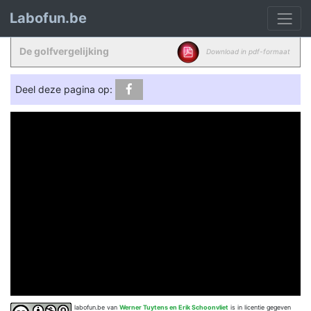
Labofun.be
De golfvergelijking
Download in pdf-formaat
Deel deze pagina op:
labofun.be
van
Werner Tuytens en Erik Schoonvliet
is in licentie gegeven