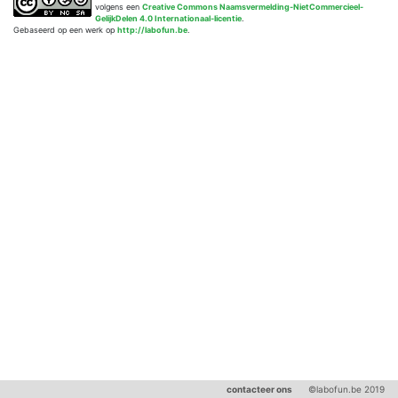
volgens een
Creative Commons Naamsvermelding-NietCommercieel-
GelijkDelen 4.0 Internationaal-licentie
.
Gebaseerd op een werk op
http://labofun.be
.
contacteer ons
©labofun.be 2019