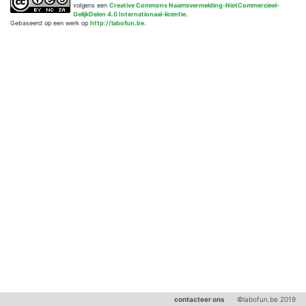
volgens een
Creative Commons Naamsvermelding-NietCommercieel-
GelijkDelen 4.0 Internationaal-licentie
.
Gebaseerd op een werk op
http://labofun.be
.
contacteer ons
©labofun.be 2019