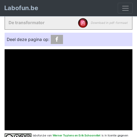
Labofun.be
De transformator
Download in pdf-formaat
Deel deze pagina op:
labofun.be
van
Werner Tuytens en Erik Schoonvliet
is in licentie gegeven