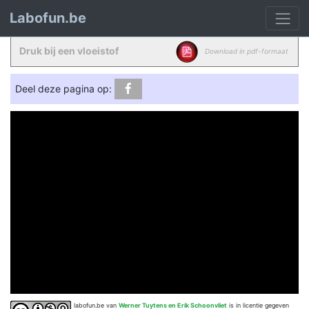
Labofun.be
Druk bij een vloeistof
Download in pdf-formaat
Deel deze pagina op:
labofun.be
van
Werner Tuytens en Erik Schoonvliet
is in licentie gegeven