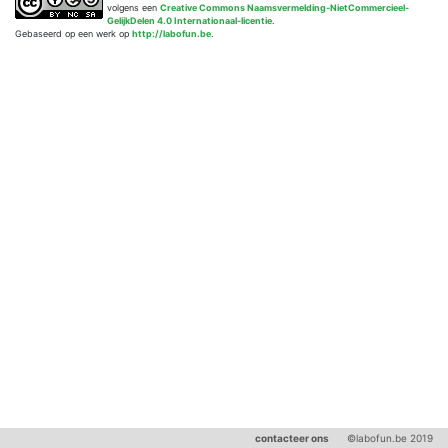
volgens een
Creative Commons Naamsvermelding-NietCommercieel-
GelijkDelen 4.0 Internationaal-licentie
.
Gebaseerd op een werk op
http://labofun.be
.
contacteer ons
©labofun.be 2019