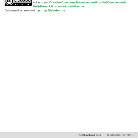
volgens een
Creative Commons Naamsvermelding-NietCommercieel-
GelijkDelen 4.0 Internationaal-licentie
.
Gebaseerd op een werk op
http://labofun.be
.
contacteer ons
©labofun.be 2019