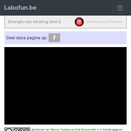
Labofun.be
Energie van straling deel 2
Download in pdf-formaat
Deel deze pagina op:
labofun.be
van
Werner Tuytens en Erik Schoonvliet
is in licentie gegeven