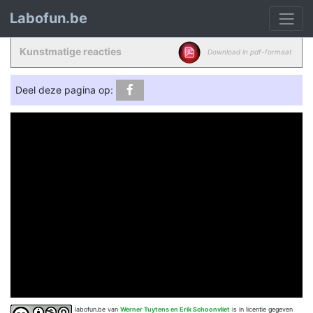
Labofun.be
Kunstmatige reacties
Download in pdf-formaat
Deel deze pagina op:
labofun.be
van
Werner Tuytens en Erik Schoonvliet
is in licentie gegeven