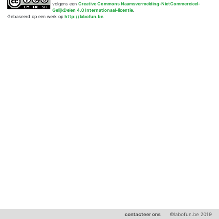
volgens een
Creative Commons Naamsvermelding-NietCommercieel-
GelijkDelen 4.0 Internationaal-licentie
.
Gebaseerd op een werk op
http://labofun.be
.
contacteer ons
©labofun.be 2019