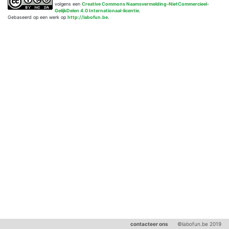
volgens een
Creative Commons Naamsvermelding-NietCommercieel-
GelijkDelen 4.0 Internationaal-licentie
.
Gebaseerd op een werk op
http://labofun.be
.
contacteer ons
©labofun.be 2019