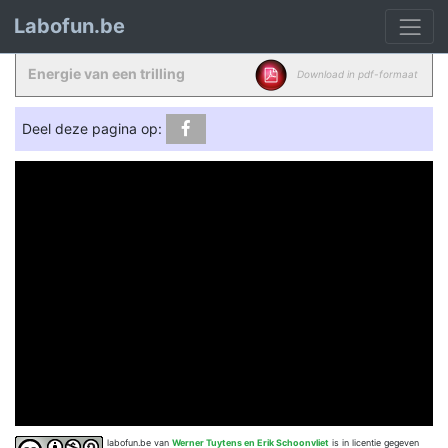
Labofun.be
Energie van een trilling
Download in pdf-formaat
Deel deze pagina op:
labofun.be
van
Werner Tuytens en Erik Schoonvliet
is in licentie gegeven