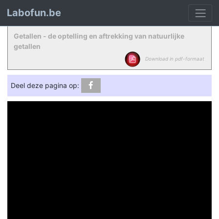
Labofun.be
Getallen - de optelling en aftrekking van natuurlijke
getallen
Download in pdf-formaat
Deel deze pagina op: