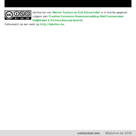
labofun.be
van
Werner Tuytens en Erik Schoonvliet
is in licentie gegeven
volgens een
Creative Commons Naamsvermelding-NietCommercieel-
GelijkDelen 4.0 Internationaal-licentie
.
Gebaseerd op een werk op
http://labofun.be
.
contacteer ons
©labofun.be 2019